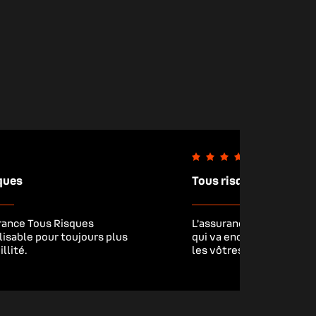
ques
Tous risques intégrale
rance Tous Risques
L’assurance Tous Risque
isable pour toujours plus
qui va encore plus loin, 
llité.
les vôtres.