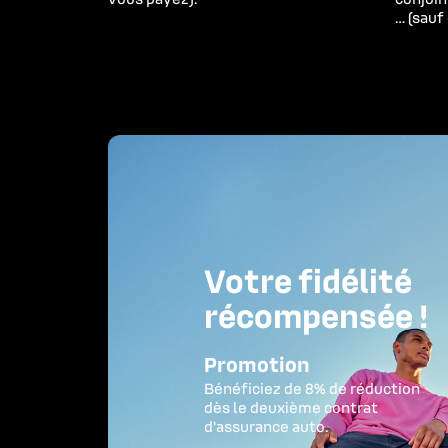
… (sauf
Votre fidélité

récompensée !
Promotion
Bénéficiez de 8% de réduction 

dès le deuxième contrat 

d’assurance auto.