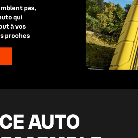
emblent pas,
auto qui
out à vos
os proches
CE AUTO
